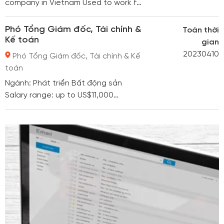
company in Vietnam Used to work for
Multiple professions Group Used to
work for International Big4
Phó Tổng Giám đốc, Tài chính &
Toàn thời
Kế toán
gian
20230410
Phó Tổng Giám đốc, Tài chính & Kế
toán
Ngành: Phát triển Bất động sản
Salary range: up to US$11,000
Preferable: Have worked for a listed
company in Vietnam Experience and
relationships in fundraising in
domestic and international. Manage
and operate the ERP-SAP Due date:
10/04/2023