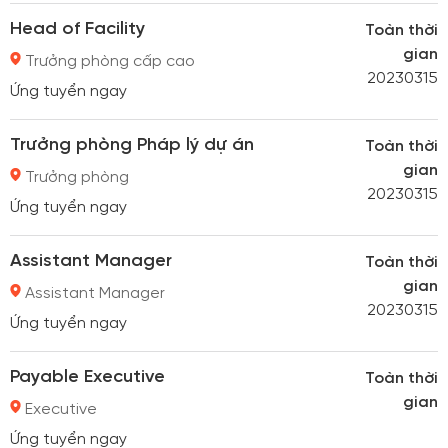
Phát triển mối quan hệ với các đơn vị
Head of Facility
Toàn thời
đối tác truyền thông. Phát triển các
gian
Trưởng phòng cấp cao
cơ hội cross-branding với các sản
20230315
Ứng tuyển ngay
phẩm cao cấp khác. Quản lý các
hạng mục truyền thông trên các
kênh đa Phương tiện. ...
Trưởng phòng Pháp lý dự án
Toàn thời
gian
Trưởng phòng
20230315
Ứng tuyển ngay
Assistant Manager
Toàn thời
gian
Assistant Manager
20230315
Ứng tuyển ngay
Payable Executive
Toàn thời
gian
Executive
Ứng tuyển ngay