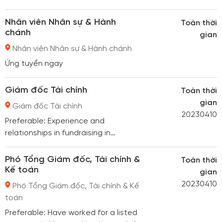
Nhân viên Nhân sự & Hành
Toàn thời
chánh
gian
Nhân viên Nhân sự & Hành chánh
Ứng tuyển ngay
Giám đốc Tài chính
Toàn thời
gian
Giám đốc Tài chính
20230410
Preferable: Experience and
relationships in fundraising in
domestic and international. Used to
work for International Big4
Phó Tổng Giám đốc, Tài chính &
Toàn thời
Kế toán
gian
20230410
Phó Tổng Giám đốc, Tài chính & Kế
toán
Preferable: Have worked for a listed