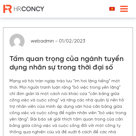
Skip
to
content
webadmin - 01/02/2023
Tầm quan trọng của ngành tuyển
dụng nhân sự trong thời đại số
Mạng xã hội tràn ngập trào lưu “im hơi lặng tiếng” một
thời. Mọi người tranh luận rằng “bỏ việc trong yên lặng”
chỉ đơn giản là một cách nói khác của “cân bằng giữa
công việc và cuộc sống” và rằng các nhà quản lý nên hỗ
trợ nhân viên của mình áp dụng văn hóa cân bằng giữa
công việc và cuộc sống để ngăn nhân viên “bỏ việc trong
yên lặng”. Bài báo sẽ giải thích tầm quan trọng của cân
bằng giữa công việc và cuộc sống đối với một công ty
thông qua nghiên cứu và đề xuất 6 cách để các nhà