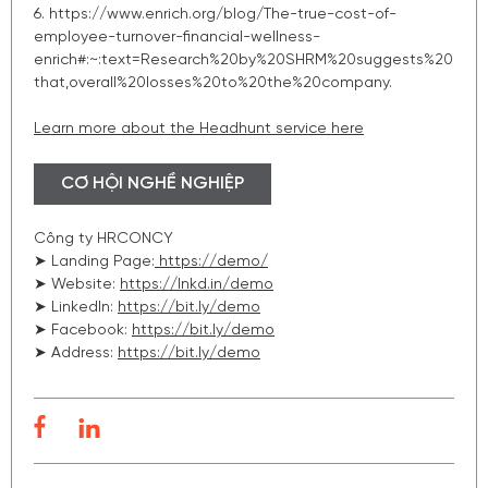
6. https://www.enrich.org/blog/The-true-cost-of-
employee-turnover-financial-wellness-
enrich#:~:text=Research%20by%20SHRM%20suggests%20
that,overall%20losses%20to%20the%20company.
Learn more about the Headhunt service here
CƠ HỘI NGHỀ NGHIỆP
Công ty HRCONCY
➤ Landing Page:
https://demo/
➤ Website:
https://lnkd.in/demo
➤ LinkedIn:
https://bit.ly/demo
➤ Facebook:
https://bit.ly/demo
➤ Address:
https://bit.ly/demo