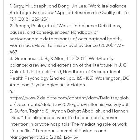
1. Sirgy, M. Joseph, and Dong-Jin Lee. “Work-life balance:
An integrative review.” Applied Research in Quality of Life
13.1 (2018): 229-254.
2. Brough, Paula, et al. “Work–life balance: Definitions,
causes, and consequences.” Handbook of
socioeconomic determinants of occupational health:
From macro-level to micro-level evidence (2020): 473-
487.
3. Greenhaus, J. H., & Allen, T. D. (2011). Work-family
balance: a review and extension of the literature. In J. C.
Quick & L. E. Tetrick (Eds.), Handbook of Occupational
Health Psychology (2nd ed., pp. 165–183). Washington, DC:
American Psychological Association.
4.
https://www2.deloitte.com/content/dam/Deloitte/glob
al/Documents/deloitte-2022-genz-millennial-survey.pdf
5. Suifan, Taghrid S., Ayman Bahjat Abdallah, and Hannah
Diab. “The influence of work life balance on turnover
intention in private hospitals: The mediating role of work
life conflict.” European Journal of Business and
Management 8.20 (2016): 126-139.