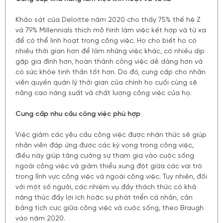
Khảo sát của Deloitte năm 2020 cho thấy 75% thế hệ Z
và 79% Millennials thích mô hình làm việc kết hợp và từ xa
để có thể linh hoạt trong công việc. Họ cho biết họ có
nhiều thời gian hơn để làm những việc khác, có nhiều dịp
gặp gia đình hơn, hoàn thành công việc dễ dàng hơn và
có sức khỏe tinh thần tốt hơn. Do đó, cung cấp cho nhân
viên quyền quản lý thời gian của chính họ cuối cùng sẽ
nâng cao năng suất và chất lượng công việc của họ.
Cung cấp nhu cầu công việc phù hợp
Việc giảm các yêu cầu công việc được nhận thức sẽ giúp
nhân viên đáp ứng được các kỳ vọng trong công việc,
điều này giúp tăng cường sự tham gia vào cuộc sống
ngoài công việc và giảm thiểu xung đột giữa các vai trò
trong lĩnh vực công việc và ngoài công việc. Tuy nhiên, đối
với một số người, các nhiệm vụ đầy thách thức có khả
năng thúc đẩy lợi ích hoặc sự phát triển cá nhân, cân
bằng tích cực giữa công việc và cuộc sống, theo Braugh
vào năm 2020.