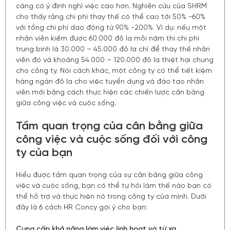
càng có ý định nghỉ việc cao hơn. Nghiên cứu của SHRM
cho thấy rằng chi phí thay thế có thể cao tới 50% -60%
với tổng chi phí dao động từ 90% -200%. Ví dụ: nếu một
nhân viên kiếm được 60.000 đô la mỗi năm thì chi phí
trung bình là 30.000 – 45.000 đô la chỉ để thay thế nhân
viên đó và khoảng 54.000 – 120.000 đô la thiệt hại chung
cho công ty. Nói cách khác, một công ty có thể tiết kiệm
hàng ngàn đô la cho việc tuyển dụng và đào tạo nhân
viên mới bằng cách thực hiện các chiến lược cân bằng
giữa công việc và cuộc sống.
Tầm quan trọng của cân bằng giữa
công việc và cuộc sống đối với công
ty của bạn
Hiểu được tầm quan trọng của sự cân bằng giữa công
việc và cuộc sống, bạn có thể tự hỏi làm thế nào bạn có
thể hỗ trợ và thực hiện nó trong công ty của mình. Dưới
đây là 6 cách HR Concy gợi ý cho bạn:
Cung cấp khả năng làm việc linh hoạt và từ xa