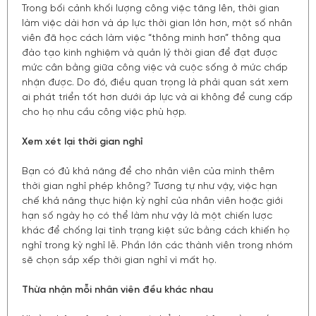
Trong bối cảnh khối lượng công việc tăng lên, thời gian
làm việc dài hơn và áp lực thời gian lớn hơn, một số nhân
viên đã học cách làm việc “thông minh hơn” thông qua
đào tạo kinh nghiệm và quản lý thời gian để đạt được
mức cân bằng giữa công việc và cuộc sống ở mức chấp
nhận được. Do đó, điều quan trọng là phải quan sát xem
ai phát triển tốt hơn dưới áp lực và ai không để cung cấp
cho họ nhu cầu công việc phù hợp.
Xem xét lại thời gian nghỉ
Bạn có đủ khả năng để cho nhân viên của mình thêm
thời gian nghỉ phép không? Tương tự như vậy, việc hạn
chế khả năng thực hiện kỳ ​​nghỉ của nhân viên hoặc giới
hạn số ngày họ có thể làm như vậy là một chiến lược
khác để chống lại tình trạng kiệt sức bằng cách khiến họ
nghỉ trong kỳ nghỉ lễ. Phần lớn các thành viên trong nhóm
sẽ chọn sắp xếp thời gian nghỉ vì mất họ.
Thừa nhận mỗi nhân viên đều khác nhau