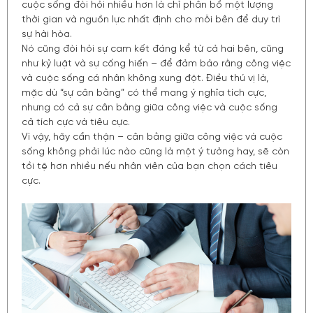
cuộc sống đòi hỏi nhiều hơn là chỉ phân bổ một lượng
thời gian và nguồn lực nhất định cho mỗi bên để duy trì
sự hài hòa.
Nó cũng đòi hỏi sự cam kết đáng kể từ cả hai bên, cũng
như kỷ luật và sự cống hiến – để đảm bảo rằng công việc
và cuộc sống cá nhân không xung đột. Điều thú vị là,
mặc dù “sự cân bằng” có thể mang ý nghĩa tích cực,
nhưng có cả sự cân bằng giữa công việc và cuộc sống
cả tích cực và tiêu cực.
Vì vậy, hãy cẩn thận – cân bằng giữa công việc và cuộc
sống không phải lúc nào cũng là một ý tưởng hay, sẽ còn
tồi tệ hơn nhiều nếu nhân viên của bạn chọn cách tiêu
cực.